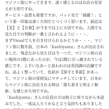
マジソン街にやってきます。凄く感じるのはお店の見栄
えが大切ですね。
サービス・品質も重要ですが、パット見で「綺麗！」と
いう第一印象は凄く大切だとつくづく思います。最近は
【美】と【音楽】が今まで以上に大切ですね。人間でも
見た目での判断が一番と言われるように・・・。
まずVisualで人を引き付けられるかどうか・・・。マジ
ソン街に数年前、日本の「Kashiyama」さんが出店され
ました。残念ながら見た目は今一つで、マジソン街の良
い場所の1階にあったのが、今は2階に引っ越されている
感じです。上手いなあーと思われのは英国調の店舗です
ね。品よく整っていて、色彩が【保守と革新】があっ
て、マジソン街の雰囲気にマチッチしています。日本か
らマジソン街に出店される時は「落ち着きと明るく斬
新」な感じが大切ですね。
「Kashiyama」さんの店員の方は椅子に座りながら本読
みでした。一度は入ろうかなと言う気持ちもありました