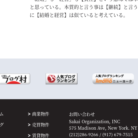
と思っている。本質的と言う事は【継続】と言う
に【結婚と経営】は似ていると考えている。
ム
商業物件
お問い合わせ
Sakai Organization, INC
グ
売買物件
575 Madison Ave, New York. NY
(212)286-9266 / (917) 679-7515
賃貸物件