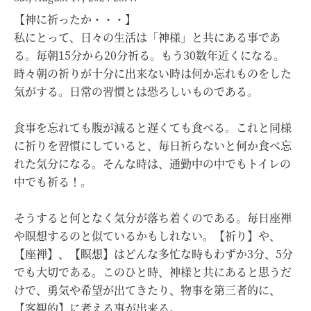
【神に祈ったか・・・】
私にとって、日々の生活は「神様」と共にある事であ
る。毎朝15分から20分祈る。もう30数年近くになる。
時々朝の祈りが十分に出来ない時は何か忘れものをした
気がする。日常の習慣とは恐ろしいものである。
食事を忘れても腹が減ると遅くても食べる。これと同様
に祈りを習慣にしていると、毎日祈らないと何か食べ忘
れた気分になる。そんな時は、通勤中の中でもトイレの
中でも祈る！。
そうすると何となく気分が落ち着くのである。毎日座禅
や瞑想するのと似ているかもしれない。【祈り】や、
【座禅】、【瞑想】はどんな多忙な時もわずか3分、5分
でも大切である。このひと時、神様と共にあると思うだ
けで、勇気や希望が出てきたり、物事を第三者的に、
【客観的】に考える事が出来る。