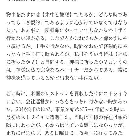
物事を為すには【集中と徹底】であるが、どんな時であ
っても「客観的」であるように心がけていなくてはなら
ない。ある事に一所懸命にやっていてもなかなか上手く
行かない時がある。これでもかこれでもかと諦めずにや
り続けるが、上手く行かない。時間をおいて客観的にや
ったら上手く行く時もあるが、私はそういう時は【神様
に祈ったか？】と自問する。神様に祈ったか？というの
は、神様は私の完全なるパートナーだからである。常に
神様を感じていると殆ど出来ない事はない。
若い時に、米国のレストランを買収した時にストライキ
に会い、会社運営がにっちもさっちに行かない時があっ
た。20代後半の頃で、事業を始めて5－6年経った時に、
最初のストライキに遭遇した。当時は神様の存在は頭の
隅にはあったが、心から信じている感じはなかったが、
止むに已まれず、ある日曜日に「教会」に行ってみた。