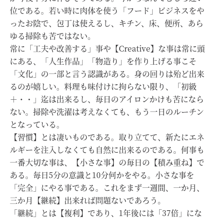
位である。若い時に肉体を使う「フード」ビジネスをや
ったお陰で、包丁は使えるし、キチン、床、便所、あら
ゆる掃除も苦ではない。
常に「工夫や改善する」事や【Creative】な事は常に頭
にある、「人生作品」「物造り」を作り上げる事こそ
「文化」の一部と言う認識がある。身の回りは殆ど出来
るのが嬉しい。料理も味付けに拘らない限り、「初級
＋・・」迄は出来るし、毎日のアイロンかけも苦になら
ない。掃除や洗濯は考えなくても、もう一日のルーチン
となっている。
【習慣】とは凄いものである。取り立てて、新たにエネ
ルギーを注入しなくても自然に出来るのである。何事も
一番大切な事は、【小さな事】の毎日の【積み重ね】で
ある。毎日5分の意識と10分何かをやる。小さな事を
「完全」にやる事である。これをまず一週間、一か月、
三か月【継続】出来れば問題ないであろう。
「継続」とは【複利】であり、1年後には「37倍」にな