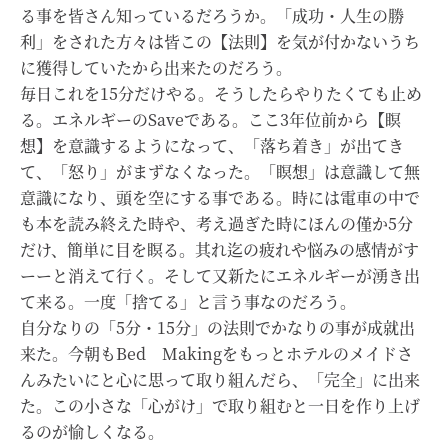
る事を皆さん知っているだろうか。「成功・人生の勝
利」をされた方々は皆この【法則】を気が付かないうち
に獲得していたから出来たのだろう。
毎日これを15分だけやる。そうしたらやりたくても止め
る。エネルギーのSaveである。ここ3年位前から【瞑
想】を意識するようになって、「落ち着き」が出てき
て、「怒り」がまずなくなった。「瞑想」は意識して無
意識になり、頭を空にする事である。時には電車の中で
も本を読み終えた時や、考え過ぎた時にほんの僅か5分
だけ、簡単に目を瞑る。其れ迄の疲れや悩みの感情がす
ーーと消えて行く。そして又新たにエネルギーが湧き出
て来る。一度「捨てる」と言う事なのだろう。
自分なりの「5分・15分」の法則でかなりの事が成就出
来た。今朝もBed Makingをもっとホテルのメイドさ
んみたいにと心に思って取り組んだら、「完全」に出来
た。この小さな「心がけ」で取り組むと一日を作り上げ
るのが愉しくなる。