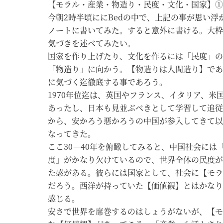
【モラル・産業・物造り・民度・文化・国家】①
今朝2時半頃ににBedの中で、上記の事が思い浮
ノートに書いてみた。すると意外に書ける。大枠
気づきを述べてみたい。
国家を作り上げたり、文化を作るには「民度」の
「物造り」に向かう。【物造りは人間造り】であ
に気づく迄徹底する事であろう。
1970年位迄は、英国やフランス、イタリア、米
あったし、日本も見並ぶべきとして学習して追従し
から、安かろう悪かろうの中国が参入してきて以
なってきた。
ここ30－40年を俯瞰してみると、中国社会には
度」がかなり欠けているので、世界全体の民度が
た感がある。彼らには国家として、社会に【モラ
だろう。西洋が持っていた【価値観】とはかなり
感じる。
安さで世界を席巻するのはしょうがないが、【モ