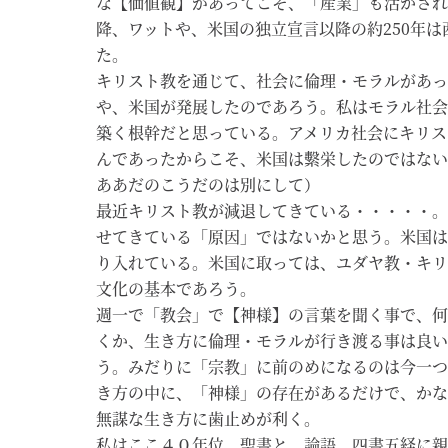
な【価値観】があってこそ、「産業」も活かされて
降、ワットや、米国の独立宣言以降の約250年
た。
キリスト教を通じて、社会に倫理・モラルがあっ
や、米国が発展したのであろう。私はモラル社会
築く根幹だと思っている。アメリカ社会にキリス
んであったからこそ、米国は繫栄したのではない
ああだのこうだのは別にして）
最近キリスト教が減退してきている・・・・・。
せてきている「原因」ではないかと思う。米国は
り入れている。米国に取っては、ユダヤ教・キリ
文化の基本であろう。
週一で「教会」で【神様】の言葉を聞く事で、何
くか、生き方に倫理・モラルが行き渡る事は良い
う。みだりに「宗教」に前のめになるのは今一つ
き方の中に、「神様」の存在があるだけで、かな
無謀な生き方に歯止めが利く。
私はここ４０年位、聖書と、論語、四書五経に