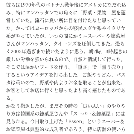
彼らは1970年代のベトナム戦争後にアメリカになだれ込
み、特にマンハッタンでの角々に「野菜・果物」屋を運
営していた。流石に良い所に目を付けたなと思ってい
た。かってはヨーロッパからの移民ユダヤ系やイタリヤ
系がやっていたが、いつの間にかミニスーパーや総菜屋
さんがマンハッタン、クイーンズを圧倒してきた。恐ら
く2005年過ぎまで続いたように思う。朝2時、3時起きの
厳しい労働を強いられるので、自然と消滅して行った。
そこでは温かいフードを作り、「重さ」で「量り売り」
するというアイデアを打ち出した。ご飯やうどん、パス
タは重いので、野菜や肉よりお金を取ることが出来た。
お客としてお店に行くと思ったより高く感じたものであ
る。
かなり撤退したが、まだその時の「良い思い」のやりや
り方は韓国系の総菜屋さんや「スーパー＆総菜屋」には
見られる。今日取り上げた「Essen」というスーパー＆
お総菜屋は典型的な成功者であろう。特に店舗の使い方