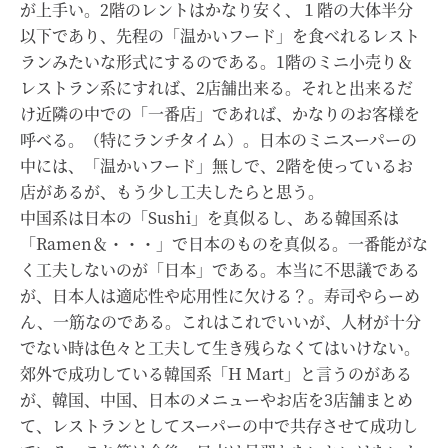
が上手い。2階のレントはかなり安く、１階の大体半分
以下であり、先程の「温かいフード」を食べれるレスト
ランみたいな形式にするのである。1階のミニ小売り＆
レストラン系にすれば、2店舗出来る。それと出来るだ
け近隣の中での「一番店」であれば、かなりのお客様を
呼べる。（特にランチタイム）。日本のミニスーパーの
中には、「温かいフード」無しで、2階を使っているお
店があるが、もう少し工夫したらと思う。
中国系は日本の「Sushi」を真似るし、ある韓国系は
「Ramen＆・・・」で日本のものを真似る。一番能がな
く工夫しないのが「日本」である。本当に不思議である
が、日本人は適応性や応用性に欠ける？。寿司やらーめ
ん、一筋なのである。これはこれでいいが、人材が十分
でない時は色々と工夫して生き残らなくてはいけない。
郊外で成功している韓国系「H Mart」と言うのがある
が、韓国、中国、日本のメニューやお店を3店舗まとめ
て、レストランとしてスーパーの中で共存させて成功し