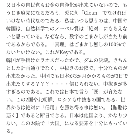
又日本の自民党もお金の自浄化が出来ていないので、も
うじき廃党になるだろう。兎に角「Clean」でなければ
いけない時代なのである。私はいつも思うのは、中国や
韓国は、自然科学でのノーベル賞は「絶対」にもらえな
いと思っている。なぜなら、数字のごまかしが当たり前
であるからである。「真理」はごまかし無しの100％で
ないといけない。これがKeyである。
韓国が手掛けたラオスだったかで、ダムの決壊。きちん
とした計画通りでなく、中抜きのお陰で、十分なものが
出来なかった。中国でも日本が3か月かかるものが3日で
出来たりする？？？・・・・信じられない。中抜きが多
すぎるのである。これでは日本で言う「匠」が育たな
い。この2国や北朝鮮、ロシアも中抜きの国である。世
界からは絶対に「信用」を勝ち得る事は無い。【賄賂は
悪く】であると断言できる。日本は他国より、かなり少
ない。このお陰で「大国」になる要素を十分にもってい
る。