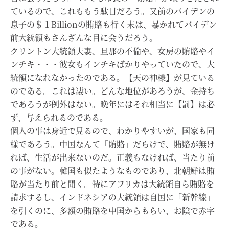
ているので、これももう駄目だろう。又前のバイデンの
息子の＄１Billionの賄賂も行く末は、暴かれてバイデン
前大統領もさんざんな目に会うだろう。
クリントン大統領夫妻、旦那の不倫や、女房の賄賂やイ
ンチキ・・・彼女もインチキばかりやっていたので、大
統領になれなかったのである。【天の神様】が見ている
のである。これは凄い。どんな地位があろうが、金持ち
であろうが例外はない。晩年にはそれ相当に【罰】は必
ず、与えられるのである。
個人の事は身近で見るので、わかりやすいが、国家も同
様であろう。中国なんて「賄賂」だらけで、賄賂が無け
れば、生活が出来ないのだ。正義もなければ、当たり前
の事がない。韓国も似たようなものであり、北朝鮮は賄
賂が当たり前と聞く。特にアフリカは大統領自ら賄賂を
請求するし、インドネシアの大統領は自国に「新幹線」
を引くのに、多額の賄賂を中国からもらい、お陰で赤字
である。