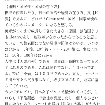
【賄賂と国民性・国家の在り方】
世界を俯瞰したり、日米の政治や経済の在り方、又【民
度】を見るに、どれだけCleanかが、国民・国家が優れ
ているかのバロメーターになると感じる。
英米がここまで成長してきた大きな「原因」は他国より
もCleanであり、腐敗が少なかったからであろうと思っ
ている。勿論表面にでない悪事や賄賂は多いが、いつか
は分かる。5年後、10年後・・・・20年後に、事によれ
ば、50年、100年後にわかる。
人生は【因果応報】である。悪事は一時的であっても必
ずばれるのである。これは例外でない。１００％であ
る。特に「不倫」は１００％であった。東大、ハーバー
ド出た方々も拭う事はなく、必ず立証されて、地獄に落
ちて行かれた。
今フジテレビや、日本女子ゴルフで騒がれているが、こ
れらも「不倫疑惑」で会社が倒産したり、個人もひどい
目に会うだろう。NYでも市長の「賄賂」が取りざたされ