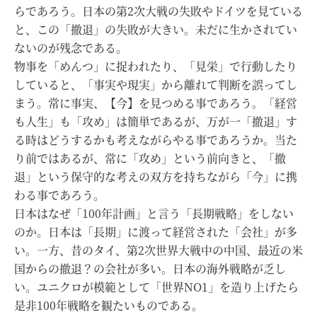
らであろう。日本の第2次大戦の失敗やドイツを見ている
と、この「撤退」の失敗が大きい。未だに生かされてい
ないのが残念である。
物事を「めんつ」に捉われたり、「見栄」で行動したり
していると、「事実や現実」から離れて判断を誤ってし
まう。常に事実、【今】を見つめる事であろう。「経営
も人生」も「攻め」は簡単であるが、万が一「撤退」す
る時はどうするかも考えながらやる事であろうか。当た
り前ではあるが、常に「攻め」という前向きと、「撤
退」という保守的な考えの双方を持ちながら「今」に携
わる事であろう。
日本はなぜ「100年計画」と言う「長期戦略」をしない
のか。日本は「長期」に渡って経営された「会社」が多
い。一方、昔のタイ、第2次世界大戦中の中国、最近の米
国からの撤退？の会社が多い。日本の海外戦略が乏し
い。ユニクロが模範として「世界NO1」を造り上げたら
是非100年戦略を観たいものである。