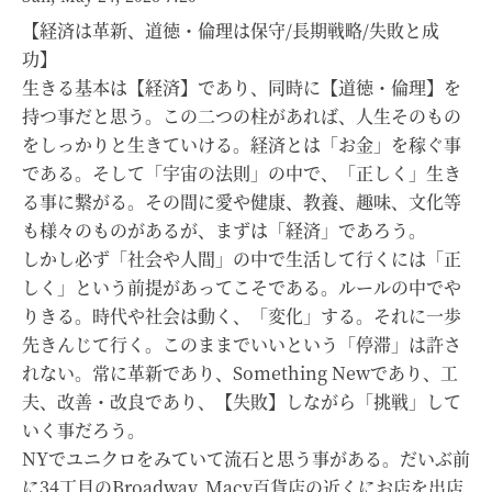
【経済は革新、道徳・倫理は保守/長期戦略/失敗と成
功】
生きる基本は【経済】であり、同時に【道徳・倫理】を
持つ事だと思う。この二つの柱があれば、人生そのもの
をしっかりと生きていける。経済とは「お金」を稼ぐ事
である。そして「宇宙の法則」の中で、「正しく」生き
る事に繋がる。その間に愛や健康、教養、趣味、文化等
も様々のものがあるが、まずは「経済」であろう。
しかし必ず「社会や人間」の中で生活して行くには「正
しく」という前提があってこそである。ルールの中でや
りきる。時代や社会は動く、「変化」する。それに一歩
先きんじて行く。このままでいいという「停滞」は許さ
れない。常に革新であり、Something Newであり、工
夫、改善・改良であり、【失敗】しながら「挑戦」して
いく事だろう。
NYでユニクロをみていて流石と思う事がある。だいぶ前
に34丁目のBroadway, Macy百貨店の近くにお店を出店