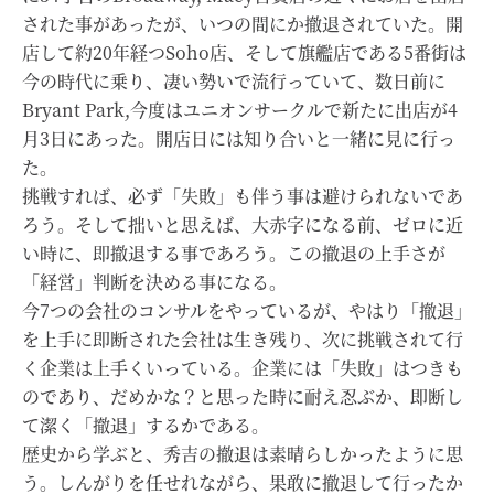
された事があったが、いつの間にか撤退されていた。開
店して約20年経つSoho店、そして旗艦店である5番街は
今の時代に乗り、凄い勢いで流行っていて、数日前に
Bryant Park,今度はユニオンサークルで新たに出店が4
月3日にあった。開店日には知り合いと一緒に見に行っ
た。
挑戦すれば、必ず「失敗」も伴う事は避けられないであ
ろう。そして拙いと思えば、大赤字になる前、ゼロに近
い時に、即撤退する事であろう。この撤退の上手さが
「経営」判断を決める事になる。
今7つの会社のコンサルをやっているが、やはり「撤退」
を上手に即断された会社は生き残り、次に挑戦されて行
く企業は上手くいっている。企業には「失敗」はつきも
のであり、だめかな？と思った時に耐え忍ぶか、即断し
て潔く「撤退」するかである。
歴史から学ぶと、秀吉の撤退は素晴らしかったように思
う。しんがりを任せれながら、果敢に撤退して行ったか