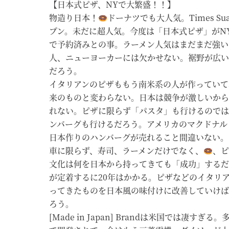
【日本式ピザ、NYで大繁盛！！】
物造り日本！
ドーナツでも大人気。Times Su
プン。未だに超人気。今度は「日本式ピザ」がN
で予約済みとの事。ラーメン人気はまだまだ強い
人、ニューヨーカーには欠かせない。裾野が広い
だろう。
イタリアンのピザももう南米系の人が作っていて
来のものと変わらない。日本は競争が激しいから
れない。ピザに限らず「パスタ」も行けるのでは
ンバーグも行けるだろう。アメリカのマクドナル
日本作りのハンバーグが売れること間違いない。
車に限らず、寿司、ラーメンだけでなく、
、ピ
文化は何を日本から持ってきても「成功」するだ
が定着するに20年はかかる。ピザなどのイタリ
ってきたものを日本風の味付けに改善していけば
ろう。
[Made in Japan] Brandは米国では凄すぎ