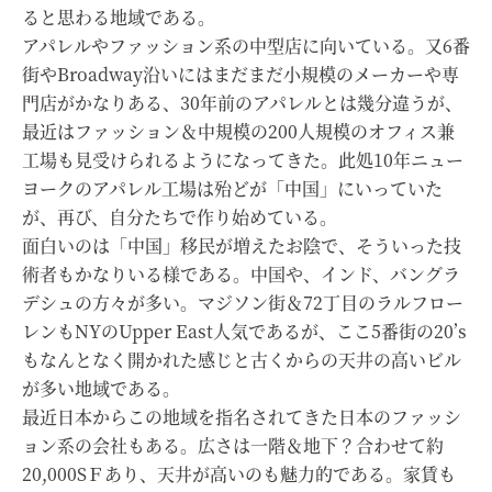
ると思わる地域である。
アパレルやファッション系の中型店に向いている。又6番
街やBroadway沿いにはまだまだ小規模のメーカーや専
門店がかなりある、30年前のアパレルとは幾分違うが、
最近はファッション＆中規模の200人規模のオフィス兼
工場も見受けられるようになってきた。此処10年ニュー
ヨークのアパレル工場は殆どが「中国」にいっていた
が、再び、自分たちで作り始めている。
面白いのは「中国」移民が増えたお陰で、そういった技
術者もかなりいる様である。中国や、インド、バングラ
デシュの方々が多い。マジソン街＆72丁目のラルフロー
レンもNYのUpper East人気であるが、ここ5番街の20’s
もなんとなく開かれた感じと古くからの天井の高いビル
が多い地域である。
最近日本からこの地域を指名されてきた日本のファッシ
ョン系の会社もある。広さは一階＆地下？合わせて約
20,000SＦあり、天井が高いのも魅力的である。家賃も